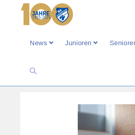
News
Junioren
Seniore