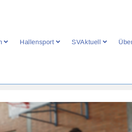
n
Hallensport
SVAktuell
Übe